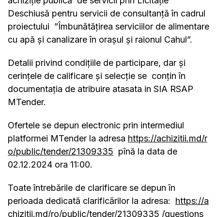
achiziție publică de servicii prin Licitație
Deschiusă pentru servicii de consultanță în cadrul
proiectului ”Îmbunătățirea serviciilor de alimentare
cu apă și canalizare în orașul și raionul Cahul”.
Detalii privind condițiile de participare, dar și
cerințele de calificare și selecție se conțin în
documentația de atribuire atasata in SIA RSAP
MTender.
Ofertele se depun electronic prin intermediul
platformei MTender la adresa
https://achizitii.md/r
o/public/tender/21309335
pînă la data de
02.12.2024 ora 11:00.
Toate întrebările de clarificare se depun în
perioada dedicată clarificărilor la adresa:
https://a
chizitii.md/ro/public/tender/21309335
/questions