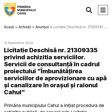
Acasă
Achiziții
Anunțuri
Licitatie Deschisă nr. 21309335 privind achizitia serviciilor. Servicii de consultanță în cadrul proiectului ”Îmbunătățirea serviciilor de aprovizionare cu apă și canalizare în orașul și raionul Cahul”
12 Noiembrie 2024
Licitatie Deschisă nr. 21309335
privind achizitia serviciilor.
Servicii de consultanță în cadrul
proiectului ”Îmbunătățirea
serviciilor de aprovizionare cu apă
și canalizare în orașul și raionul
Cahul”
Primăria municipiului Cahul a inițiat procedura de