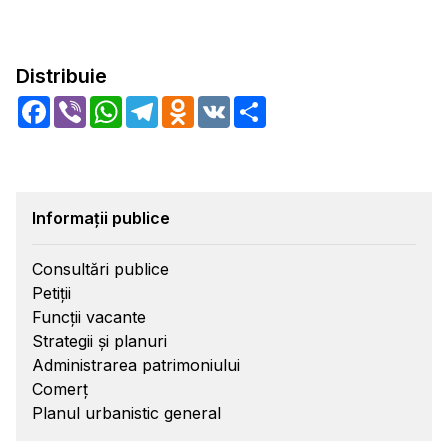
Distribuie
Facebook
Viber
WhatsApp
Telegram
Odnoklassniki
VK
Share
Informații publice
Consultări publice
Petiții
Funcții vacante
Strategii și planuri
Administrarea patrimoniului
Comerț
Planul urbanistic general