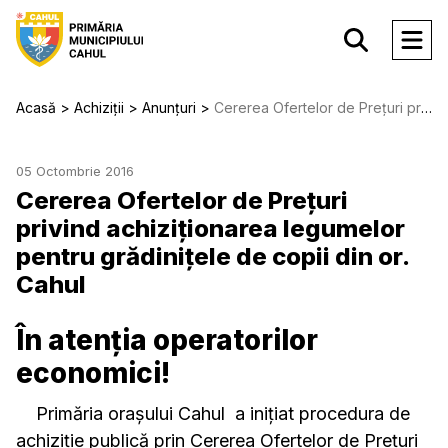
Acasă
Achiziții
Anunțuri
Cererea Ofertelor de Prețuri privind achiziționarea legumelor pentru grădinițele de copii din or. Cahul
05 Octombrie 2016
Cererea Ofertelor de Prețuri
privind achiziționarea legumelor
pentru grădinițele de copii din or.
Cahul
În atenția operatorilor
economici!
Primăria orașului Cahul a inițiat procedura de
achiziție publică prin Cererea Ofertelor de Prețuri