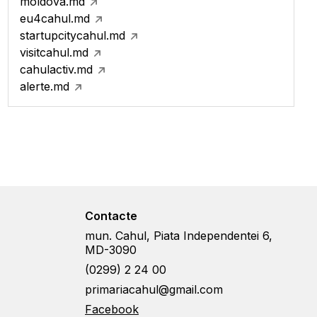
moldova.md
eu4cahul.md
startupcitycahul.md
visitcahul.md
cahulactiv.md
alerte.md
Contacte
mun. Cahul, Piata Independentei 6,
MD-3090
(0299) 2 24 00
primariacahul@gmail.com
Facebook