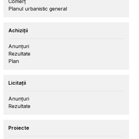
Comerț
Planul urbanistic general
Achiziții
Anunțuri
Rezultate
Plan
Licitații
Anunțuri
Rezultate
Proiecte