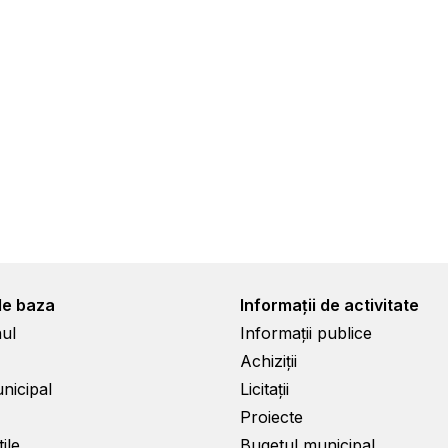
de baza
Informații de activitate
ul
Informații publice
Achiziții
unicipal
Licitații
Proiecte
ile
Bugetul municipal