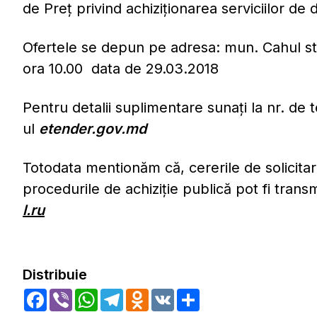
de Preț privind achiziționarea serviciilor d
Ofertele se depun pe adresa: mun. Cahul str.
ora 10.00 data de 29.03.2018
Pentru detalii suplimentare sunați la nr. de 
ul
etender.gov.md
Totodata mentionăm că, cererile de solicitar
procedurile de achiziție publică pot fi trans
l.ru
Distribuie
Facebook
Viber
WhatsApp
Telegram
Odnoklassniki
VK
Share