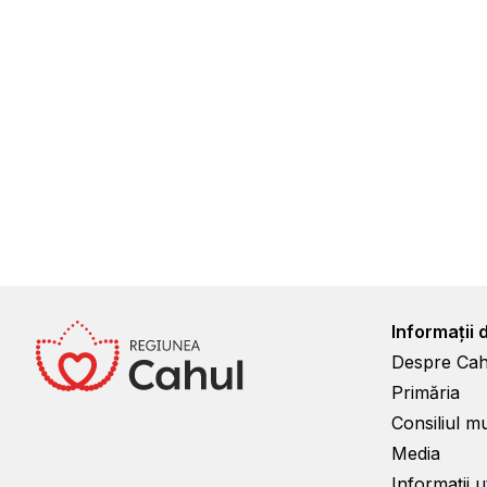
Informații 
Despre Cah
Primăria
Consiliul m
Media
Informații ut