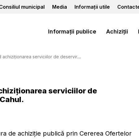
Consiliul municipal
Media
Informații utile
Contact
Informații publice
Achiziții
 serviciilor de deservire a semafoarelor din mun. Cahul.
chiziționarea serviciilor de
 Cahul.
ra de achiziție publică prin Cererea Ofertelor