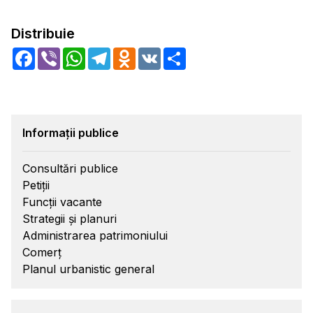
Distribuie
Facebook
Viber
WhatsApp
Telegram
Odnoklassniki
VK
Share
Informații publice
Consultări publice
Petiții
Funcții vacante
Strategii și planuri
Administrarea patrimoniului
Comerț
Planul urbanistic general