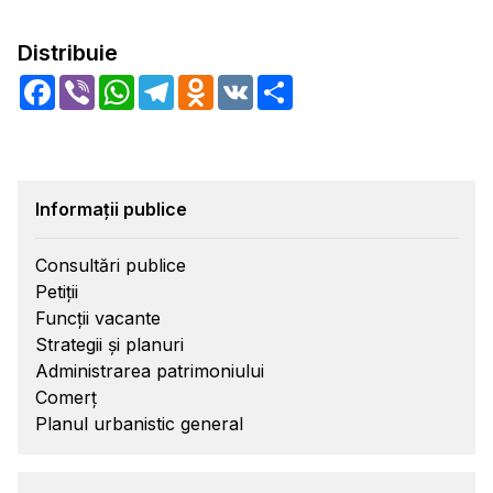
Distribuie
Facebook
Viber
WhatsApp
Telegram
Odnoklassniki
VK
Share
Informații publice
Consultări publice
Petiții
Funcții vacante
Strategii și planuri
Administrarea patrimoniului
Comerț
Planul urbanistic general