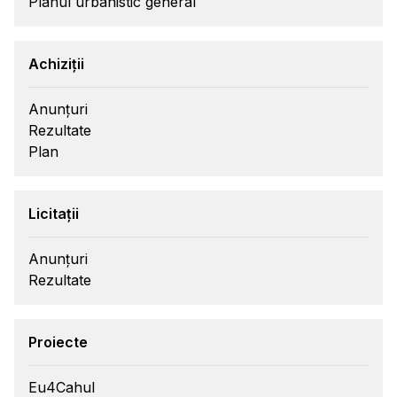
Planul urbanistic general
Achiziții
Anunțuri
Rezultate
Plan
Licitații
Anunțuri
Rezultate
Proiecte
Eu4Cahul