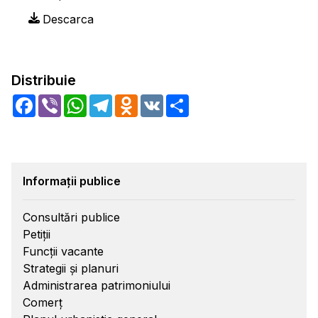
Descarca
Distribuie
Facebook
Viber
WhatsApp
Telegram
Odnoklassniki
VK
Share
Informații publice
Consultări publice
Petiții
Funcții vacante
Strategii și planuri
Administrarea patrimoniului
Comerț