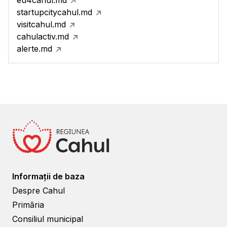
eu4cahul.md
startupcitycahul.md
visitcahul.md
cahulactiv.md
alerte.md
Informații de baza
Despre Cahul
Primăria
Consiliul municipal