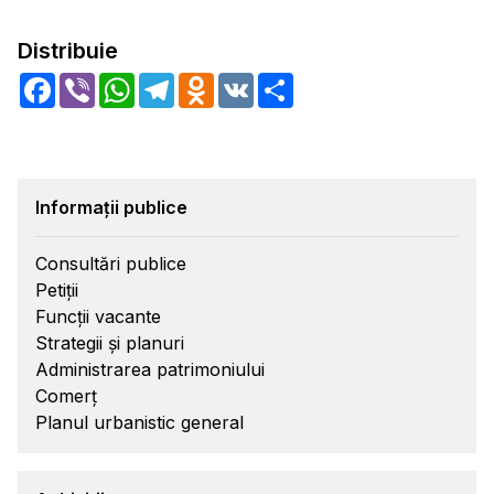
Distribuie
Facebook
Viber
WhatsApp
Telegram
Odnoklassniki
VK
Share
Informații publice
Consultări publice
Petiții
Funcții vacante
Strategii și planuri
Administrarea patrimoniului
Comerț
Planul urbanistic general