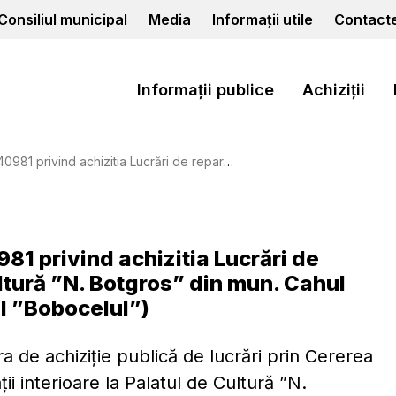
Consiliul municipal
Media
Informații utile
Contact
Informații publice
Achiziții
e la Palatul de Cultură ”N. Botgros” din mun. Cahul (sala de dans și vestiar – ansamblul ”Bobocelul”)
981 privind achizitia Lucrări de
ultură ”N. Botgros” din mun. Cahul
ul ”Bobocelul”)
ra de achiziție publică de lucrări prin Cererea
ii interioare la Palatul de Cultură ”N.