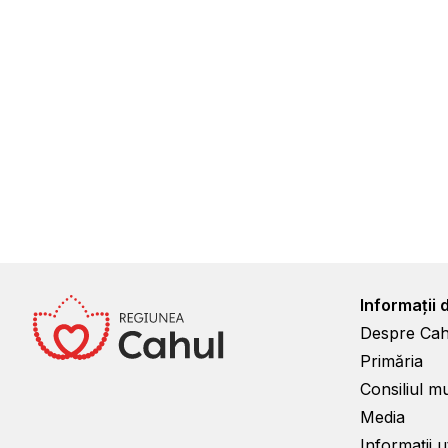
Informații 
Despre Cah
Primăria
Consiliul m
Media
Informații ut