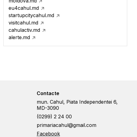
moldova.md
eu4cahul.md
startupcitycahul.md
visitcahul.md
cahulactiv.md
alerte.md
Contacte
mun. Cahul, Piata Independentei 6,
MD-3090
(0299) 2 24 00
primariacahul@gmail.com
Facebook