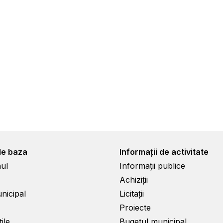
de baza
Informații de activitate
ul
Informații publice
Achiziții
unicipal
Licitații
Proiecte
ile
Bugetul municipal