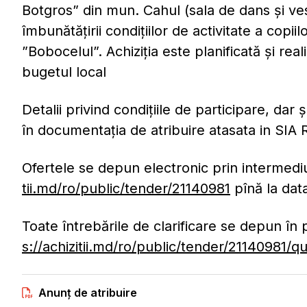
Botgros” din mun. Cahul (sala de dans și ve
îmbunătățirii condițiilor de activitate a copiil
”Bobocelul”. Achiziția este planificată și rea
bugetul local
Detalii privind condițiile de participare, dar ș
în documentația de atribuire atasata in SI
Ofertele se depun electronic prin intermed
tii.md/ro/public/tender/21140981
pînă la data
Toate întrebările de clarificare se depun în 
s://achizitii.md/ro/public/tender/21140981/q
Anunț de atribuire