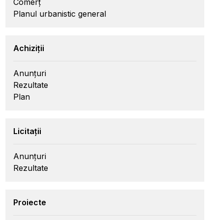
Comerț
Planul urbanistic general
Achiziții
Anunțuri
Rezultate
Plan
Licitații
Anunțuri
Rezultate
Proiecte