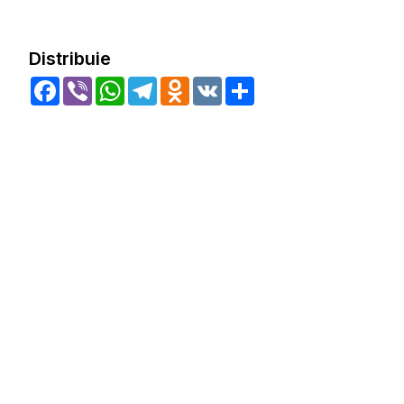
Distribuie
Facebook
Viber
WhatsApp
Telegram
Odnoklassniki
VK
Share