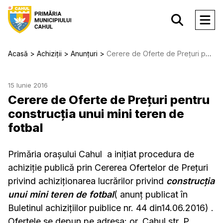
Acasă
Achiziții
Anunțuri
Cerere de Oferte de Prețuri pentru construcția unui mini teren de fotbal
15 Iunie 2016
Cerere de Oferte de Prețuri pentru
construcția unui mini teren de
fotbal
Primăria orașului Cahul a inițiat procedura de
achiziție publică prin Cererea Ofertelor de Prețuri
privind achiziționarea lucrărilor privind
construcția
unui mini teren de fotbal
( anunț publicat în
Buletinul achizițiilor puiblice nr. 44 din14.06.2016) .
Ofertele se depun pe adresa: or. Cahul str. P.