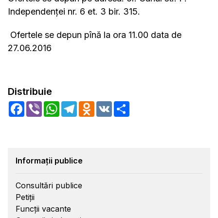
Independenței nr. 6 et. 3 bir. 315.
Ofertele se depun pînă la ora 11.00 data de
27.06.2016
Distribuie
Facebook
Viber
WhatsApp
Telegram
Odnoklassniki
VK
Share
Informații publice
Consultări publice
Petiții
Funcții vacante