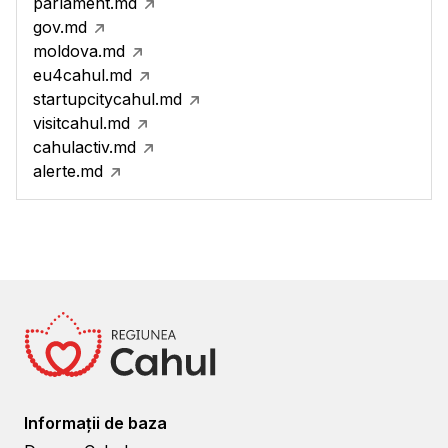
parlament.md
gov.md
moldova.md
eu4cahul.md
startupcitycahul.md
visitcahul.md
cahulactiv.md
alerte.md
Informații de baza