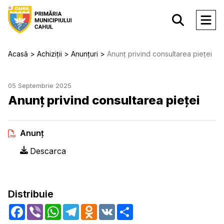
Acasă
Achiziții
Anunțuri
Anunţ privind consultarea pieţei
05 Septembrie 2025
Anunţ privind consultarea pieţei
Anunţ
Descarca
Distribuie
Facebook
Viber
WhatsApp
Telegram
Odnoklassniki
VK
Share