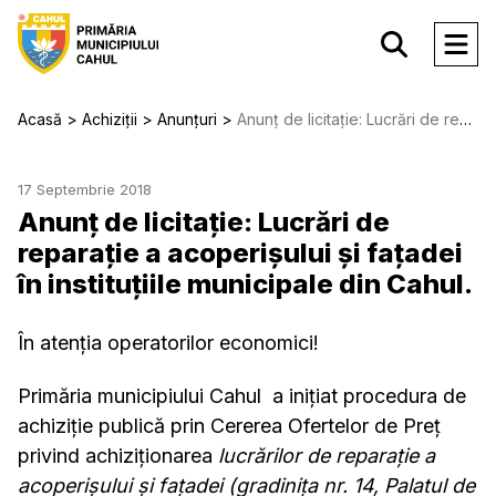
Acasă
Achiziții
Anunțuri
Anunț de licitație: Lucrări de reparație a acoperișului și fațadei în instituțiile municipale din Cahul.
17 Septembrie 2018
Anunț de licitație: Lucrări de
reparație a acoperișului și fațadei
în instituțiile municipale din Cahul.
În atenția operatorilor economici!
Primăria municipiului Cahul a inițiat procedura de
achiziție publică prin Cererea Ofertelor de Preț
privind achiziționarea
lucrărilor de reparație a
acoperișului și fațadei (gradinița nr. 14, Palatul de