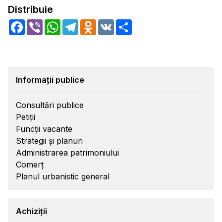
Distribuie
Facebook
Viber
WhatsApp
Telegram
Odnoklassniki
VK
Share
Informații publice
Consultări publice
Petiții
Funcții vacante
Strategii și planuri
Administrarea patrimoniului
Comerț
Planul urbanistic general
Achiziții