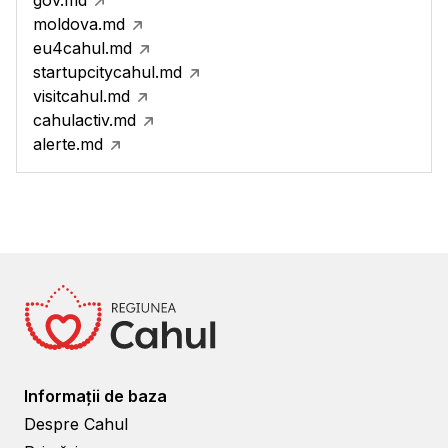
gov.md
moldova.md
eu4cahul.md
startupcitycahul.md
visitcahul.md
cahulactiv.md
alerte.md
Informații de baza
Despre Cahul