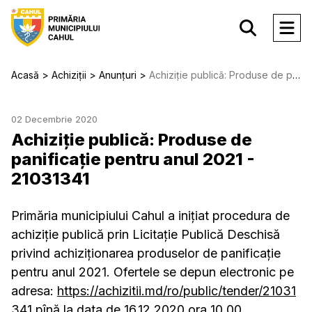
Acasă
Achiziții
Anunțuri
Achiziție publică: Produse de panificație pentru anul 2021 - 21031341
02 Decembrie 2020
Achiziție publică: Produse de
panificație pentru anul 2021 -
21031341
Primăria municipiului Cahul a inițiat procedura de
achiziție publică prin Licitație Publică Deschisă
privind achiziționarea produselor de panificație
pentru anul 2021. Ofertele se depun electronic pe
adresa:
https://achizitii.md/ro/public/tender/21031
341
pînă la data de 16.12.2020 ora 10.00