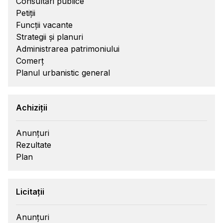
Consultări publice
Petiții
Funcții vacante
Strategii și planuri
Administrarea patrimoniului
Comerț
Planul urbanistic general
Achiziții
Anunțuri
Rezultate
Plan
Licitații
Anunțuri