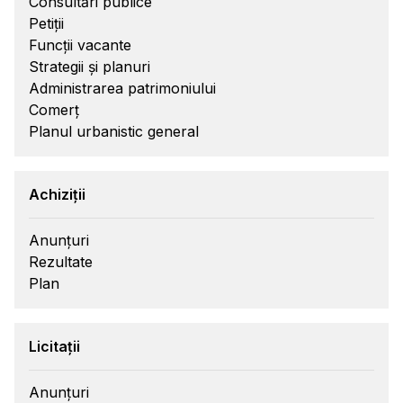
Consultări publice
Petiții
Funcții vacante
Strategii și planuri
Administrarea patrimoniului
Comerț
Planul urbanistic general
Achiziții
Anunțuri
Rezultate
Plan
Licitații
Anunțuri