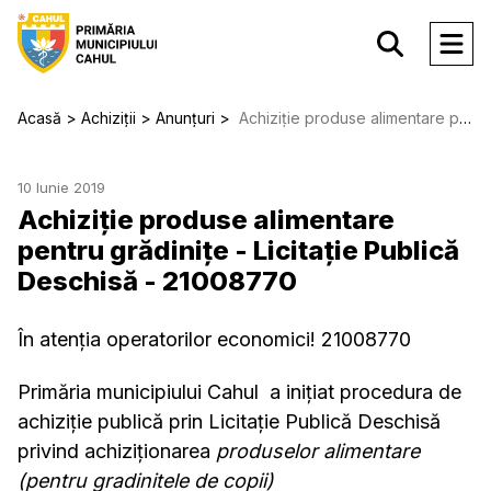
Acasă
Achiziții
Anunțuri
Achiziție produse alimentare pentru grădinițe - Licitație Publică Deschisă - 21008770
10 Iunie 2019
Achiziție produse alimentare
pentru grădinițe - Licitație Publică
Deschisă - 21008770
În atenția operatorilor economici! 21008770
Primăria municipiului Cahul a inițiat procedura de
achiziție publică prin Licitație Publică Deschisă
privind achiziționarea
produselor alimentare
(pentru gradinitele de copii)