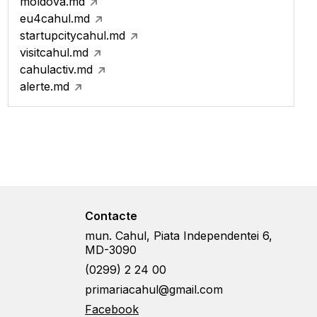
moldova.md
eu4cahul.md
startupcitycahul.md
visitcahul.md
cahulactiv.md
alerte.md
Contacte
mun. Cahul, Piata Independentei 6,
MD-3090
(0299) 2 24 00
primariacahul@gmail.com
Facebook