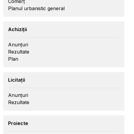
Comerț
Planul urbanistic general
Achiziții
Anunțuri
Rezultate
Plan
Licitații
Anunțuri
Rezultate
Proiecte