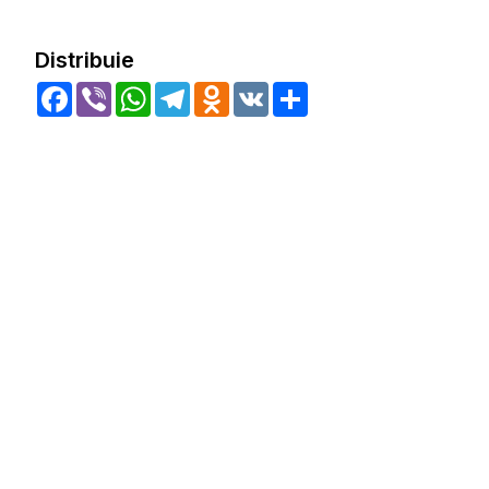
Distribuie
Facebook
Viber
WhatsApp
Telegram
Odnoklassniki
VK
Share