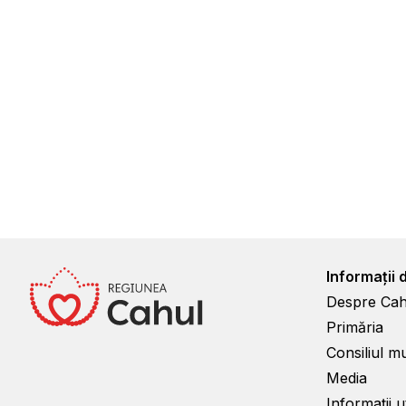
Informații 
Despre Cah
Primăria
Consiliul m
Media
Informații ut