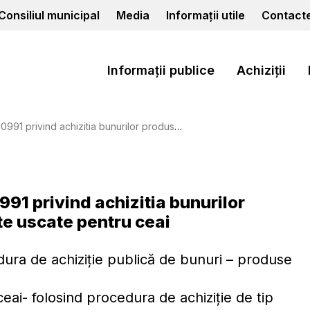
Consiliul municipal
Media
Informații utile
Contact
Informații publice
Achiziții
bunurilor produse alimentare – plante si fructe uscate pentru ceai
991 privind achizitia bunurilor
te uscate pentru ceai
dura de achiziție publică de bunuri – produse
eai- folosind procedura de achiziție de tip