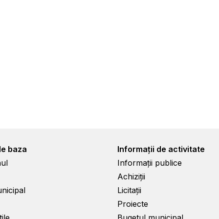
de baza
Informații de activitate
ul
Informații publice
Achiziții
unicipal
Licitații
Proiecte
ile
Bugetul municipal