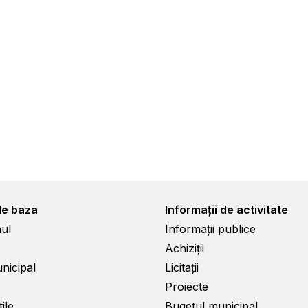
de baza
Informații de activitate
ul
Informații publice
Achiziții
unicipal
Licitații
Proiecte
ile
Bugetul municipal