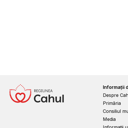
Informații 
Despre Cah
Primăria
Consiliul m
Media
Informații ut