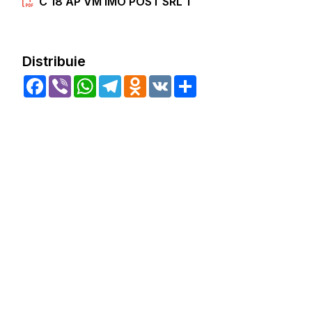
C 18 AP VM IMO POST SRL 1
Distribuie
Facebook
Viber
WhatsApp
Telegram
Odnoklassniki
VK
Share