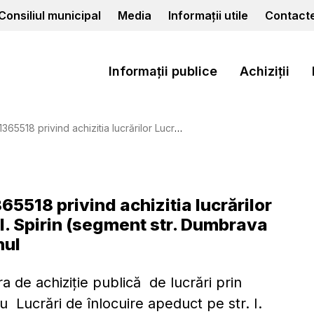
Consiliul municipal
Media
Informații utile
Contact
Informații publice
Achiziții
locuire apeduct pe str. I. Spirin (segment str. Dumbrava Roșie – str. Izvoarelor) din mun. Cahul
65518 privind achizitia lucrărilor
. I. Spirin (segment str. Dumbrava
hul
ra de achiziție publică de lucrări prin
u Lucrări de înlocuire apeduct pe str. I.