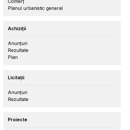
Comerț
Planul urbanistic general
Achiziții
Anunțuri
Rezultate
Plan
Licitații
Anunțuri
Rezultate
Proiecte