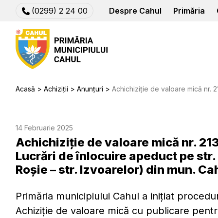
(0299) 2 24 00
Despre Cahul
Primăria
Acasă
Achiziții
Anunțuri
Achichiziție de valoare mică nr. 21365518 privind achizitia lucrărilor Lucrări de în
14 Februarie 2025
Achichiziție de valoare mică nr. 213
Lucrări de înlocuire apeduct pe str
Roșie – str. Izvoarelor) din mun. Ca
Primăria municipiului Cahul a inițiat procedu
Achiziție de valoare mică cu publicare pentr