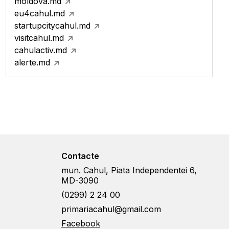
moldova.md
eu4cahul.md
startupcitycahul.md
visitcahul.md
cahulactiv.md
alerte.md
Contacte
mun. Cahul, Piata Independentei 6,
MD-3090
(0299) 2 24 00
primariacahul@gmail.com
Facebook