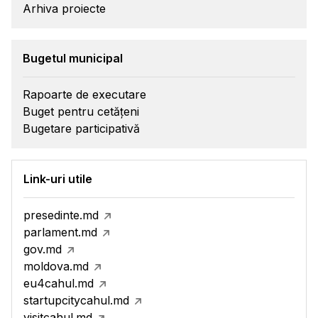
Arhiva proiecte
Bugetul municipal
Rapoarte de executare
Buget pentru cetățeni
Bugetare participativă
Link-uri utile
presedinte.md
parlament.md
gov.md
moldova.md
eu4cahul.md
startupcitycahul.md
visitcahul.md