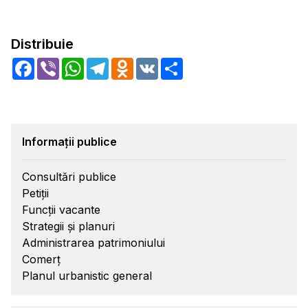
Distribuie
Facebook
Viber
WhatsApp
Telegram
Odnoklassniki
VK
Share
Informații publice
Consultări publice
Petiții
Funcții vacante
Strategii și planuri
Administrarea patrimoniului
Comerț
Planul urbanistic general